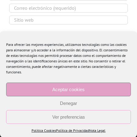
Guardar mi nombre, email y sitio web en este
navegador para la próxima vez que comente.
Para ofrecer las mejores experiencias, utilizamos tecnologías como las cookies
para almacenar y/o acceder a la información del dispositivo. El consentimiento
de estas tecnologías nos permitirá procesar datos como el comportamiento de
navegación o las identificaciones únicas en este sitio. No consentir o retirar el
consentimiento, puede afectar negativamente a ciertas características y
funciones.
Aceptar cookies
Denegar
Ver preferencias
Politica Cookies
Política de Privacidad
Nota Legal
Copyright 2015 Blogtiful by María Santonja | Todos los derechos reservados