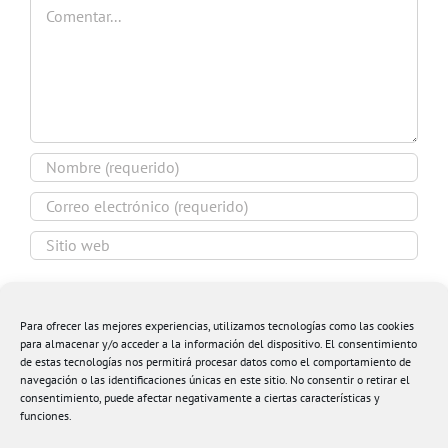
Comentar
Guardar mi nombre, email y sitio web en este
navegador para la próxima vez que comente.
Para ofrecer las mejores experiencias, utilizamos tecnologías como las cookies
para almacenar y/o acceder a la información del dispositivo. El consentimiento
de estas tecnologías nos permitirá procesar datos como el comportamiento de
navegación o las identificaciones únicas en este sitio. No consentir o retirar el
consentimiento, puede afectar negativamente a ciertas características y
funciones.