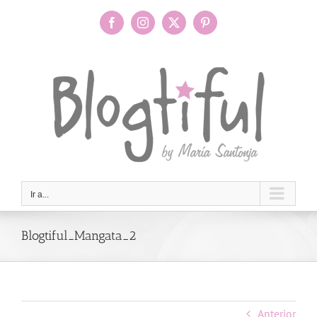
Saltar
al
Facebook
Instagram
X
Pinterest
contenido
Ir a...
Blogtiful_Mangata_2
Anterior