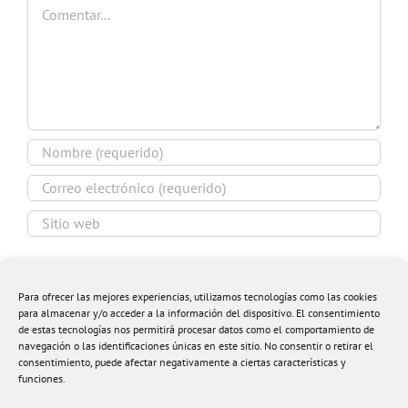
Comentar
Guardar mi nombre, email y sitio web en este
navegador para la próxima vez que comente.
Para ofrecer las mejores experiencias, utilizamos tecnologías como las cookies
para almacenar y/o acceder a la información del dispositivo. El consentimiento
de estas tecnologías nos permitirá procesar datos como el comportamiento de
navegación o las identificaciones únicas en este sitio. No consentir o retirar el
consentimiento, puede afectar negativamente a ciertas características y
funciones.