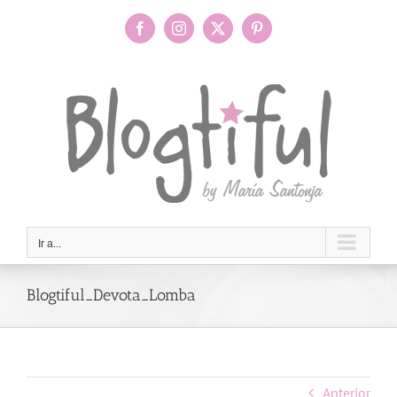
Saltar
al
Facebook
Instagram
X
Pinterest
contenido
Ir a...
Blogtiful_Devota_Lomba
Anterior