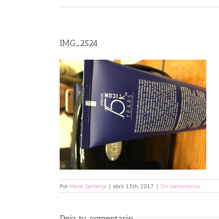
IMG_2524
Por
Maria Santonja
|
abril 13th, 2017
|
Sin comentarios
Deja tu comentario