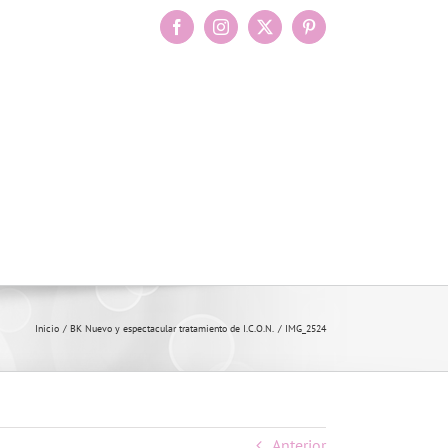
Facebook
Instagram
X
Pinterest
Inicio
BK Nuevo y espectacular tratamiento de I.C.O.N.
IMG_2524
Anterior