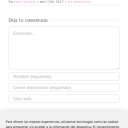
Por
Maria Santonja
|
abril 13th, 2017
|
Sin comentarios
Deja tu comentario
Comentar
Guardar mi nombre, email y sitio web en este
navegador para la próxima vez que comente.
Para ofrecer las mejores experiencias, utilizamos tecnologías como las cookies
para almacenar y/o acceder a la información del dispositivo. El consentimiento