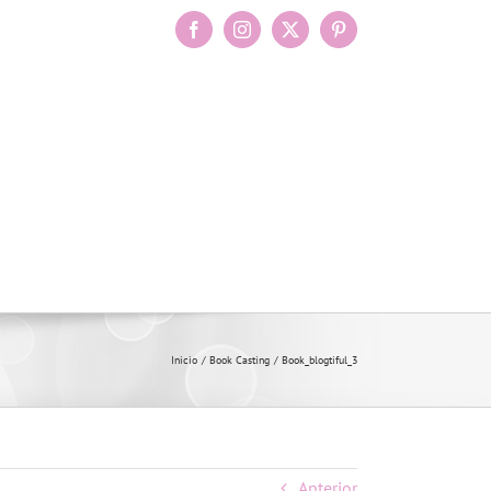
Facebook
Instagram
X
Pinterest
Inicio
Book Casting
Book_blogtiful_3
Anterior