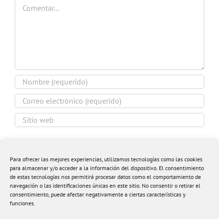
Comentar
Guardar mi nombre, email y sitio web en este
navegador para la próxima vez que comente.
Para ofrecer las mejores experiencias, utilizamos tecnologías como las cookies
para almacenar y/o acceder a la información del dispositivo. El consentimiento
de estas tecnologías nos permitirá procesar datos como el comportamiento de
navegación o las identificaciones únicas en este sitio. No consentir o retirar el
consentimiento, puede afectar negativamente a ciertas características y
funciones.