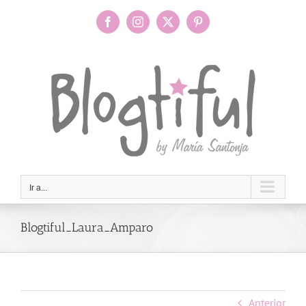
Saltar
al
Facebook
Instagram
X
Pinterest
contenido
Ir a...
Blogtiful_Laura_Amparo
Anterior