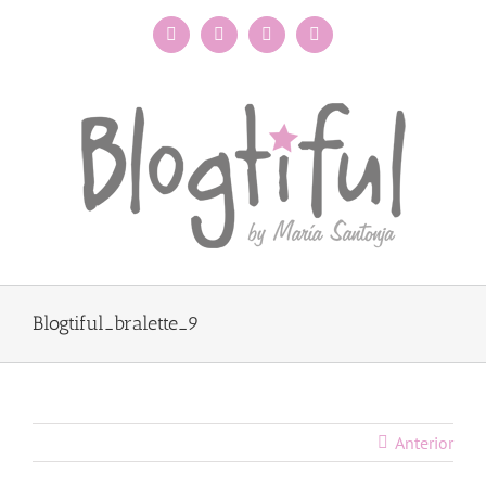
Saltar
al
Facebook
Instagram
X
Pinterest
contenido
Blogtiful_bralette_9
Anterior