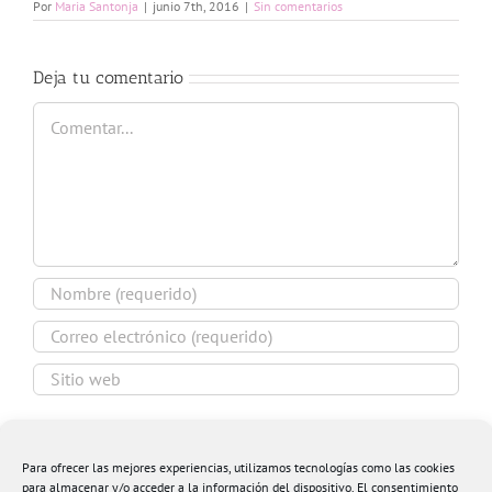
Por
Maria Santonja
|
junio 7th, 2016
|
Sin comentarios
Deja tu comentario
Comentar
Guardar mi nombre, email y sitio web en este
navegador para la próxima vez que comente.
Para ofrecer las mejores experiencias, utilizamos tecnologías como las cookies
para almacenar y/o acceder a la información del dispositivo. El consentimiento