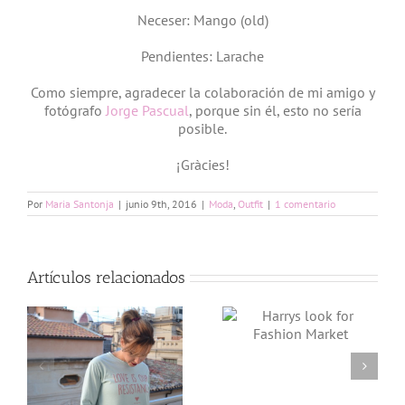
Neceser: Mango (old)
Pendientes: Larache
Como siempre, agradecer la colaboración de mi amigo y
fotógrafo
Jorge Pascual
, porque sin él, esto no sería
posible.
¡Gràcies!
Por
Maria Santonja
|
junio 9th, 2016
|
Moda
,
Outfit
|
1 comentario
Artículos relacionados
Harrys look for
Fashion
Market
n