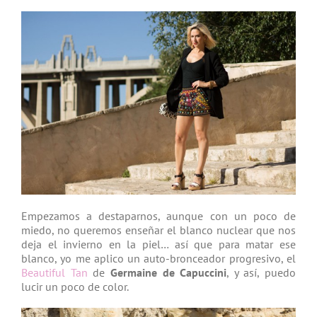
Empezamos a destaparnos, aunque con un poco de
miedo, no queremos enseñar el blanco nuclear que nos
deja el invierno en la piel… así que para matar ese
blanco, yo me aplico un auto-bronceador progresivo, el
Beautiful Tan
de
Germaine de Capuccini
, y así, puedo
lucir un poco de color.