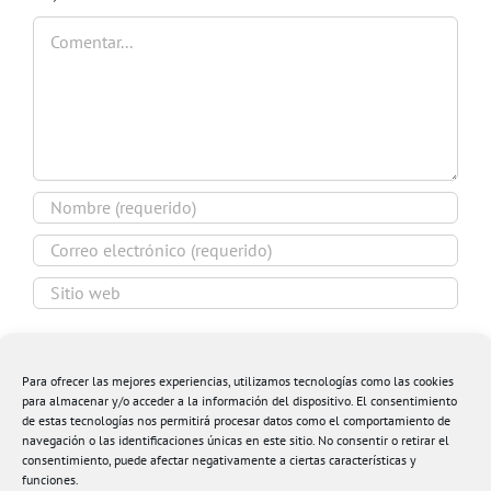
Comentar
Guardar mi nombre, email y sitio web en este
navegador para la próxima vez que comente.
Para ofrecer las mejores experiencias, utilizamos tecnologías como las cookies
para almacenar y/o acceder a la información del dispositivo. El consentimiento
de estas tecnologías nos permitirá procesar datos como el comportamiento de
navegación o las identificaciones únicas en este sitio. No consentir o retirar el
consentimiento, puede afectar negativamente a ciertas características y
funciones.