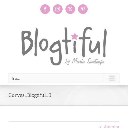
Saltar
al
Facebook
Instagram
X
Pinterest
contenido
Ir a...
Curves_Blogtiful_3
Anterior