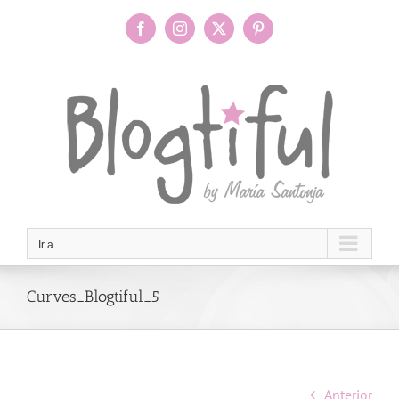
Saltar
al
Facebook
Instagram
X
Pinterest
contenido
Ir a...
Curves_Blogtiful_5
Anterior