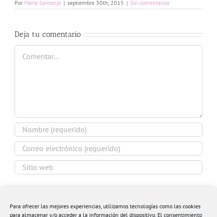
Por
Maria Santonja
|
septiembre 30th, 2015
|
Sin comentarios
Deja tu comentario
Comentar
Guardar mi nombre, email y sitio web en este
navegador para la próxima vez que comente.
Para ofrecer las mejores experiencias, utilizamos tecnologías como las cookies
para almacenar y/o acceder a la información del dispositivo. El consentimiento