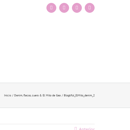
Facebook
Instagram
X
Pinterest
Inicio
Denim, flecos, cuero & El Mito de Gea
Blogtiful_ElMito_denim_2
Anterior