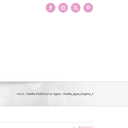
Facebook
Instagram
X
Pinterest
Inicio
Desfile EASDAlcoi en Ágora
Desfile_ágora_blogtiful_4
Anterior