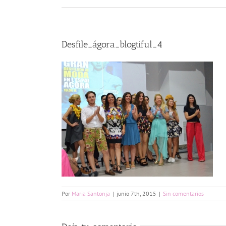
Desfile_ágora_blogtiful_4
Por
Maria Santonja
|
junio 7th, 2015
|
Sin comentarios