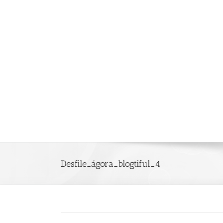
Saltar
al
contenido
Desfile_ágora_blogtiful_4