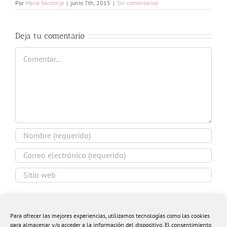
Por
Maria Santonja
|
junio 7th, 2015
|
Sin comentarios
Deja tu comentario
Comentar
Guardar mi nombre, email y sitio web en este
navegador para la próxima vez que comente.
Para ofrecer las mejores experiencias, utilizamos tecnologías como las cookies
para almacenar y/o acceder a la información del dispositivo. El consentimiento