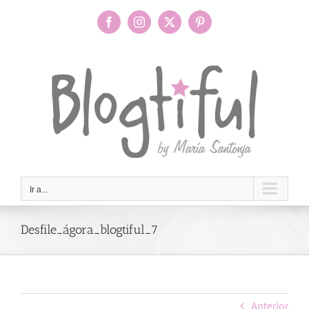
Saltar
al
Facebook
Instagram
X
Pinterest
contenido
Ir a...
Desfile_ágora_blogtiful_7
Anterior