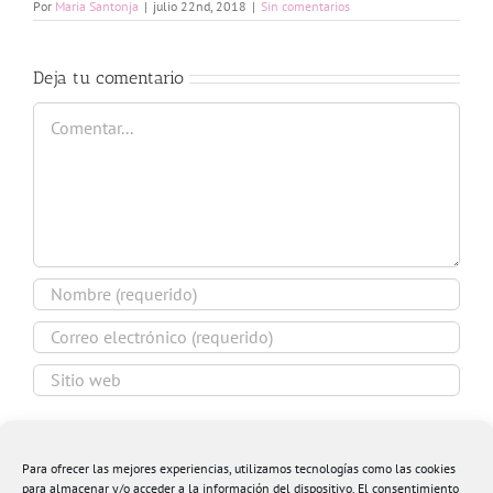
Por
Maria Santonja
|
julio 22nd, 2018
|
Sin comentarios
Deja tu comentario
Comentar
Guardar mi nombre, email y sitio web en este
navegador para la próxima vez que comente.
Para ofrecer las mejores experiencias, utilizamos tecnologías como las cookies
para almacenar y/o acceder a la información del dispositivo. El consentimiento