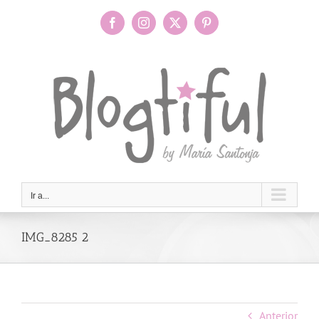
Saltar
al
Facebook
Instagram
X
Pinterest
contenido
Ir a...
IMG_8285 2
Anterior