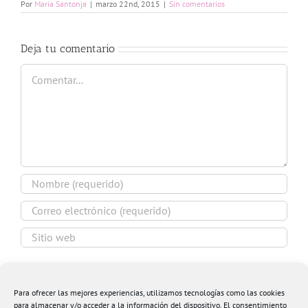
Por
Maria Santonja
|
marzo 22nd, 2015
|
Sin comentarios
Deja tu comentario
Comentar
Guardar mi nombre, email y sitio web en este
navegador para la próxima vez que comente.
Para ofrecer las mejores experiencias, utilizamos tecnologías como las cookies
para almacenar y/o acceder a la información del dispositivo. El consentimiento