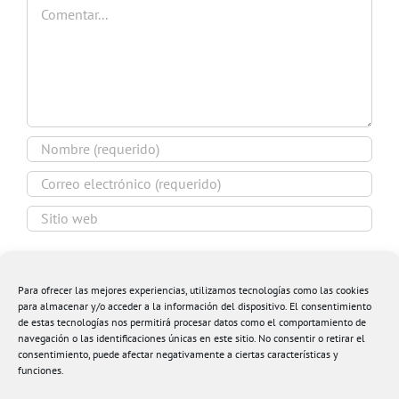
Comentar
Guardar mi nombre, email y sitio web en este
navegador para la próxima vez que comente.
Para ofrecer las mejores experiencias, utilizamos tecnologías como las cookies
para almacenar y/o acceder a la información del dispositivo. El consentimiento
de estas tecnologías nos permitirá procesar datos como el comportamiento de
navegación o las identificaciones únicas en este sitio. No consentir o retirar el
consentimiento, puede afectar negativamente a ciertas características y
funciones.