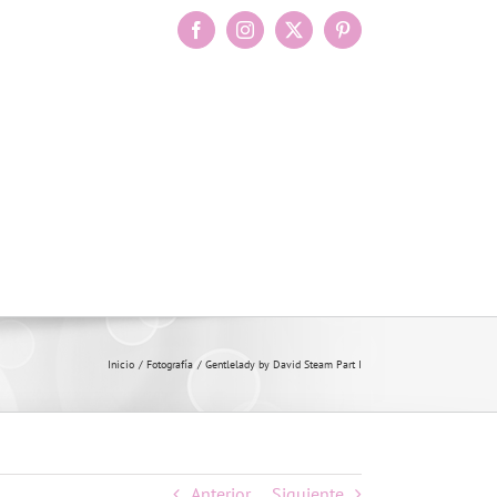
Facebook
Instagram
X
Pinterest
Inicio
Fotografía
Gentlelady by David Steam Part I
Anterior
Siguiente