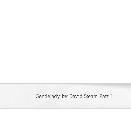
Saltar
al
contenido
Gentlelady by David Steam Part I