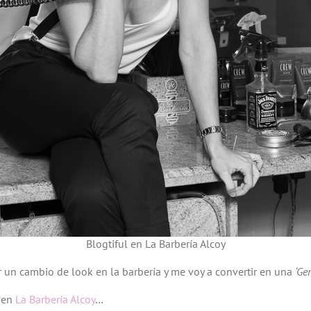
Blogtiful en La Barbería Alcoy
un cambio de look en la barbería y me voy a convertir en una
‘Ge
a en
La Barbería Alcoy
…