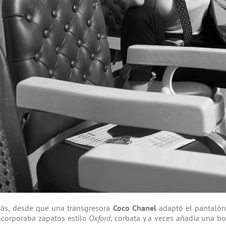
rás, desde que una transgresora
Coco Chanel
adaptó el pantalón
ncorporaba zapatos estilo
Oxford
, corbata y a veces añadía una bo