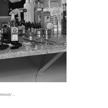
ntlelady’
…