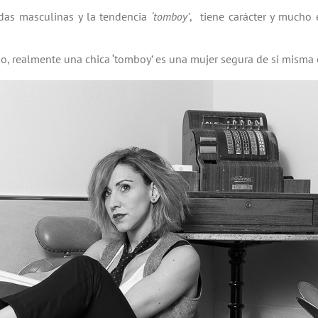
das masculinas y la tendencia
‘tomboy’
, tiene carácter y mucho 
ho, realmente una chica ‘tomboy’ es una mujer segura de si mism