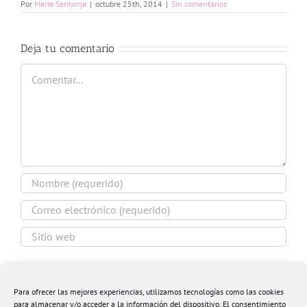
Por
Maria Santonja
|
octubre 25th, 2014
|
Sin comentarios
Deja tu comentario
Comentar
Guardar mi nombre, email y sitio web en este
navegador para la próxima vez que comente.
Para ofrecer las mejores experiencias, utilizamos tecnologías como las cookies
para almacenar y/o acceder a la información del dispositivo. El consentimiento