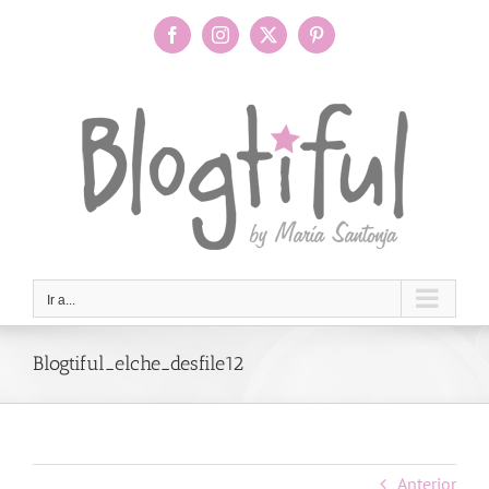
Saltar
al
Facebook
Instagram
X
Pinterest
contenido
Ir a...
Blogtiful_elche_desfile12
Anterior