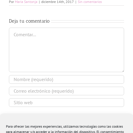
Por
Maria Santonja
|
diciembre 14th, 2017
|
Sin comentarios
Deja tu comentario
Comentar
Guardar mi nombre, email y sitio web en este
navegador para la próxima vez que comente.
Para ofrecer las mejores experiencias, utilizamos tecnologías como las cookies
para almacenar y/o acceder a la información del dispositivo. El consentimiento