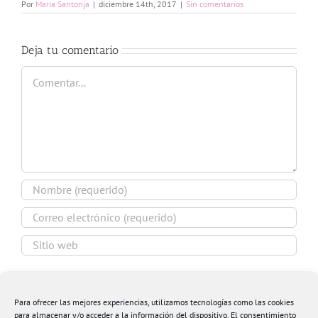
Por
Maria Santonja
|
diciembre 14th, 2017
|
Sin comentarios
Deja tu comentario
Comentar
Guardar mi nombre, email y sitio web en este
navegador para la próxima vez que comente.
Para ofrecer las mejores experiencias, utilizamos tecnologías como las cookies
para almacenar y/o acceder a la información del dispositivo. El consentimiento