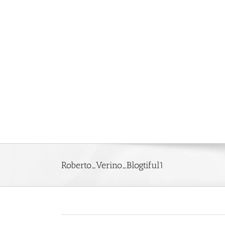
Saltar
al
contenido
Roberto_Verino_Blogtiful1