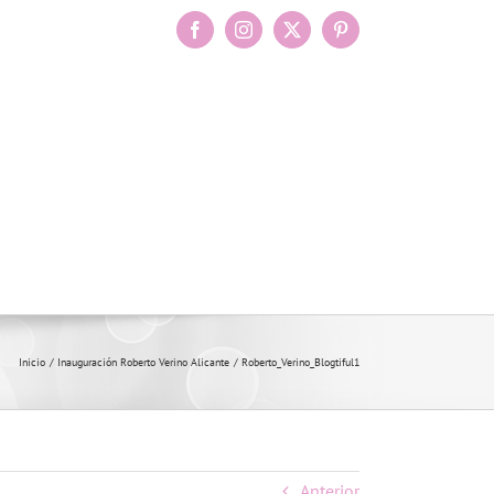
Facebook
Instagram
X
Pinterest
Inicio
Inauguración Roberto Verino Alicante
Roberto_Verino_Blogtiful1
Anterior