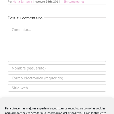
Por
Maria Santonja
|
octubre 24th, 2014
|
Sin comentarios
Deja tu comentario
Comentar
Guardar mi nombre, email y sitio web en este
navegador para la próxima vez que comente.
Para ofrecer las mejores experiencias, utilizamos tecnologías como las cookies
para almacenar y/o acceder a la información del dispositivo. El consentimiento