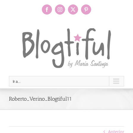
Saltar
al
Facebook
Instagram
X
Pinterest
contenido
Ir a...
Roberto_Verino_Blogtiful11
Anterior