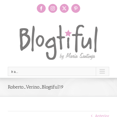
Saltar
al
Facebook
Instagram
X
Pinterest
contenido
Ir a...
Roberto_Verino_Blogtiful19
Anterior