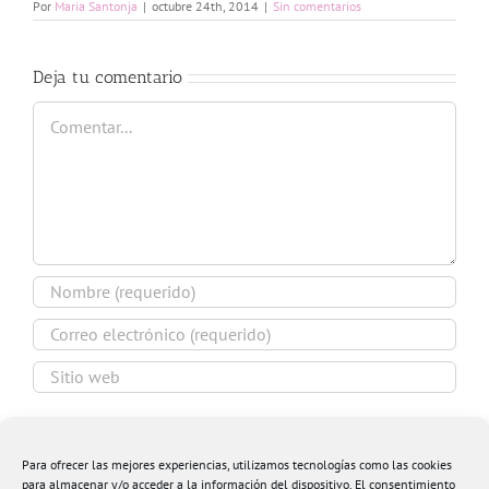
Por
Maria Santonja
|
octubre 24th, 2014
|
Sin comentarios
Deja tu comentario
Comentar
Guardar mi nombre, email y sitio web en este
navegador para la próxima vez que comente.
Para ofrecer las mejores experiencias, utilizamos tecnologías como las cookies
para almacenar y/o acceder a la información del dispositivo. El consentimiento