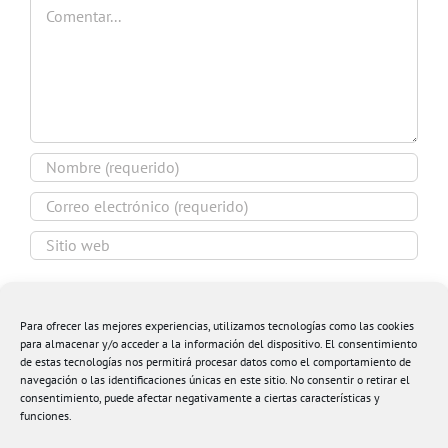
Comentar
Guardar mi nombre, email y sitio web en este
navegador para la próxima vez que comente.
Para ofrecer las mejores experiencias, utilizamos tecnologías como las cookies
para almacenar y/o acceder a la información del dispositivo. El consentimiento
de estas tecnologías nos permitirá procesar datos como el comportamiento de
navegación o las identificaciones únicas en este sitio. No consentir o retirar el
consentimiento, puede afectar negativamente a ciertas características y
funciones.