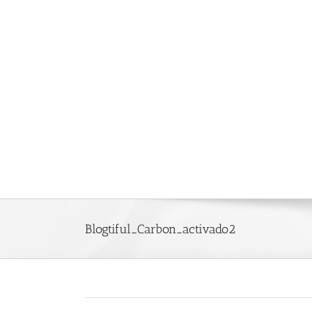
Saltar
al
contenido
Blogtiful_Carbon_activado2