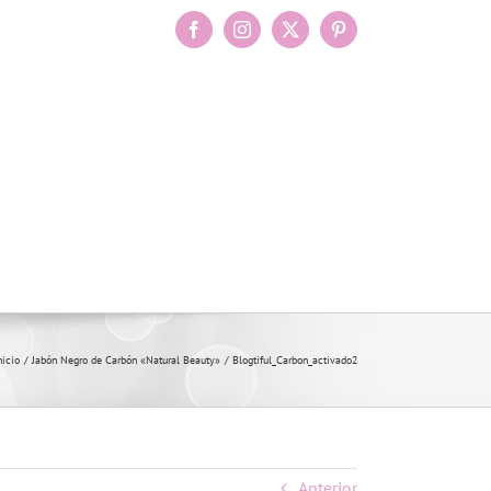
Facebook
Instagram
X
Pinterest
nicio
Jabón Negro de Carbón «Natural Beauty»
Blogtiful_Carbon_activado2
Anterior