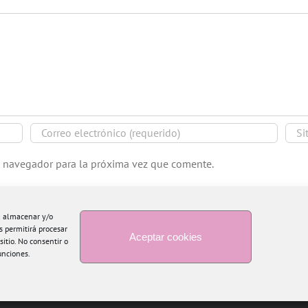
e navegador para la próxima vez que comente.
ra almacenar y/o
s permitirá procesar
Aceptar cookies
itio. No consentir o
unciones.
Copyright 2015 Blogtiful by María Santonja | Todos los derechos reservados