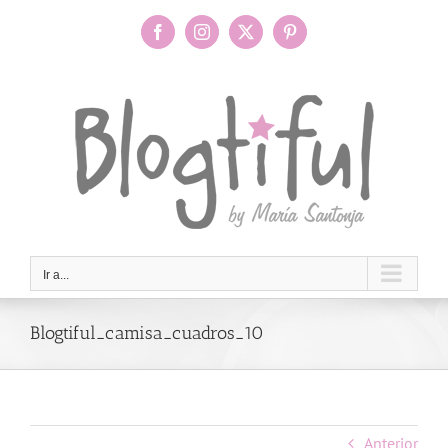
Saltar
al
Facebook
Instagram
X
Pinterest
contenido
Ir a...
Blogtiful_camisa_cuadros_10
Anterior