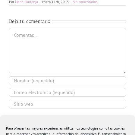
Por
Maria Santonja
|
enero 11th, 2015
|
Sin comentarios
Deja tu comentario
Comentar
Guardar mi nombre, email y sitio web en este
navegador para la próxima vez que comente.
Para ofrecer las mejores experiencias, utilizamos tecnologías como las cookies
para almacenar y/o acceder a la información del dispositivo. El consentimiento