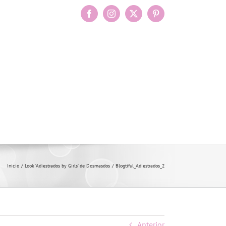
Facebook
Instagram
X
Pinterest
Inicio
Look ‘Adiestrados by Girls’ de Dosmasdos
Blogtiful_Adiestrados_2
Anterior