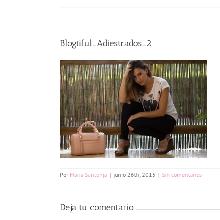
Blogtiful_Adiestrados_2
Por
Maria Santonja
|
junio 26th, 2015
|
Sin comentarios
Deja tu comentario