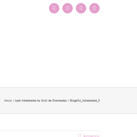
Facebook
Instagram
X
Pinterest
Inicio
Look ‘Adiestrados by Girls’ de Dosmasdos
Blogtiful_Adiestrados_3
Anterior