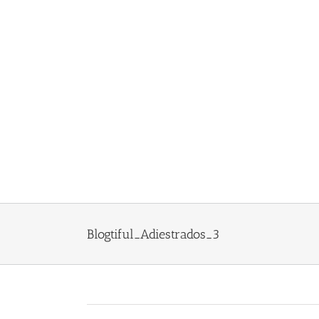
Saltar
al
contenido
Blogtiful_Adiestrados_3