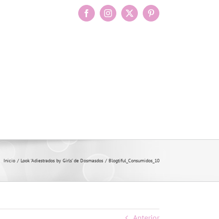
Facebook
Instagram
X
Pinterest
Inicio
Look ‘Adiestrados by Girls’ de Dosmasdos
Blogtiful_Consumidos_10
Anterior