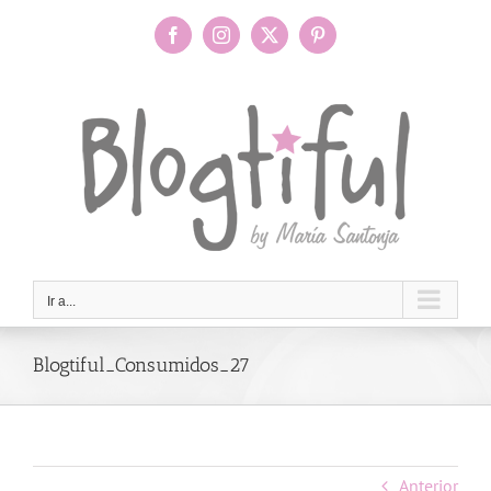
Saltar
al
Facebook
Instagram
X
Pinterest
contenido
Ir a...
Blogtiful_Consumidos_27
Anterior