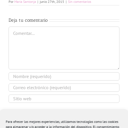
Por
Maria Santonja
|
junio 27th, 2015
|
Sin comentarios
Deja tu comentario
Comentar
Guardar mi nombre, email y sitio web en este
navegador para la próxima vez que comente.
Para ofrecer las mejores experiencias, utilizamos tecnologías como las cookies
para almacenar y/o acceder a la información del dispositivo. El consentimiento