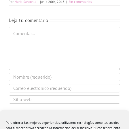
Por
Maria Santonja
|
junio 26th, 2015
|
Sin comentarios
Deja tu comentario
Comentar
Guardar mi nombre, email y sitio web en este
navegador para la próxima vez que comente.
Para ofrecer las mejores experiencias, utilizamos tecnologías como las cookies
para almacenar y/o acceder a la información del dispositivo. El consentimiento