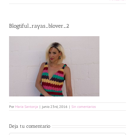
Blogtiful_rayas_blover_2
Por
Maria Santonja
|
junio 23rd, 2016
|
Sin comentarios
Deja tu comentario