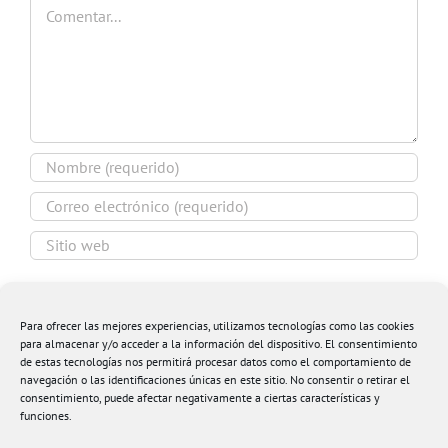
Comentar
Guardar mi nombre, email y sitio web en este
navegador para la próxima vez que comente.
Para ofrecer las mejores experiencias, utilizamos tecnologías como las cookies
para almacenar y/o acceder a la información del dispositivo. El consentimiento
de estas tecnologías nos permitirá procesar datos como el comportamiento de
navegación o las identificaciones únicas en este sitio. No consentir o retirar el
consentimiento, puede afectar negativamente a ciertas características y
funciones.