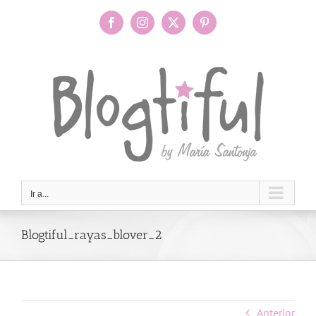
Saltar
al
Facebook
Instagram
X
Pinterest
contenido
Ir a...
Blogtiful_rayas_blover_2
Anterior