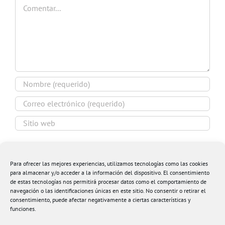
Comentar
Guardar mi nombre, email y sitio web en este
navegador para la próxima vez que comente.
Para ofrecer las mejores experiencias, utilizamos tecnologías como las cookies
para almacenar y/o acceder a la información del dispositivo. El consentimiento
de estas tecnologías nos permitirá procesar datos como el comportamiento de
navegación o las identificaciones únicas en este sitio. No consentir o retirar el
consentimiento, puede afectar negativamente a ciertas características y
funciones.