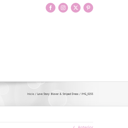
Facebook
Instagram
X
Pinterest
Inicio
Love Story: Blover & Striped Dress
IMG_0255
Anterior