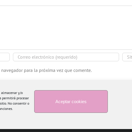
e navegador para la próxima vez que comente.
ra almacenar y/o
s permitirá procesar
Aceptar cookies
itio. No consentir o
unciones.
Copyright 2015 Blogtiful by María Santonja | Todos los derechos reservados