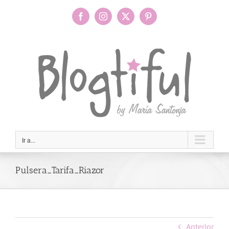
Saltar
al
Facebook
Instagram
X
Pinterest
contenido
Ir a...
Pulsera_Tarifa_Riazor
Anterior