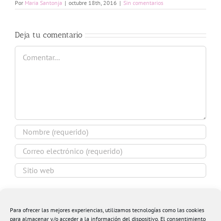
Por
Maria Santonja
|
octubre 18th, 2016
|
Sin comentarios
Deja tu comentario
Comentar
Guardar mi nombre, email y sitio web en este
navegador para la próxima vez que comente.
Para ofrecer las mejores experiencias, utilizamos tecnologías como las cookies
para almacenar y/o acceder a la información del dispositivo. El consentimiento