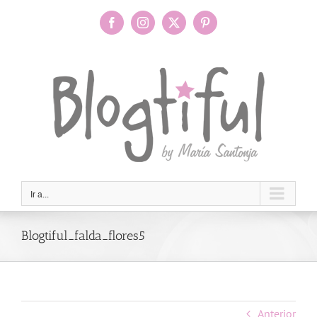
Saltar
al
Facebook
Instagram
X
Pinterest
contenido
Ir a...
Blogtiful_falda_flores5
Anterior