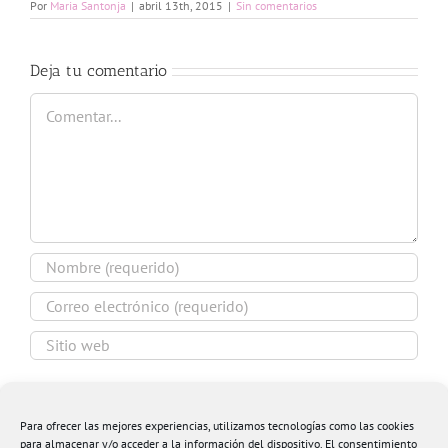
Por
Maria Santonja
|
abril 13th, 2015
|
Sin comentarios
Deja tu comentario
Comentar
Guardar mi nombre, email y sitio web en este
navegador para la próxima vez que comente.
Para ofrecer las mejores experiencias, utilizamos tecnologías como las cookies
para almacenar y/o acceder a la información del dispositivo. El consentimiento