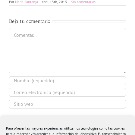
Por
Maria Santonja
|
abril 13th, 2015
|
Sin comentarios
Deja tu comentario
Comentar
Guardar mi nombre, email y sitio web en este
navegador para la próxima vez que comente.
Para ofrecer las mejores experiencias, utilizamos tecnologías como las cookies
para almacenar y/o acceder a la información del dispositivo. El consentimiento