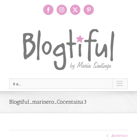
Saltar
al
Facebook
Instagram
X
Pinterest
contenido
Ir a...
Blogtiful_marinero_Cocentaina3
Anterior