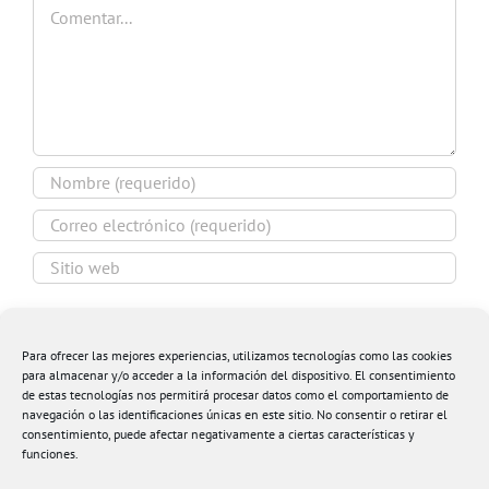
Comentar
Guardar mi nombre, email y sitio web en este
navegador para la próxima vez que comente.
Para ofrecer las mejores experiencias, utilizamos tecnologías como las cookies
para almacenar y/o acceder a la información del dispositivo. El consentimiento
de estas tecnologías nos permitirá procesar datos como el comportamiento de
navegación o las identificaciones únicas en este sitio. No consentir o retirar el
consentimiento, puede afectar negativamente a ciertas características y
funciones.