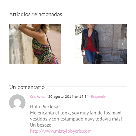
Artículos relacionados
g
Love Marsala
Rock Star
Un comentario
Cris Aznar
20 agosto, 2014 en 19:34
- Responder
Hola Preciosa!
Me encanta el look, soy muy fan de los maxi
vestidos y con estampado navy todavía más!
Un besazo
http://www.mistylobycris.com