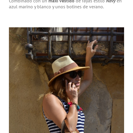
Combinado con un
maxi vestido
de rayas estilo
Navy
en
azul marino y blanco y unos botines de verano.