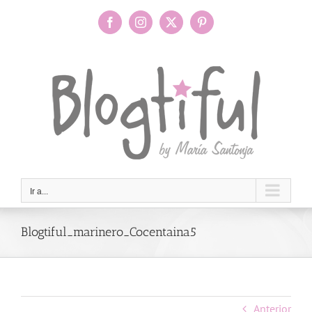
Saltar
al
Facebook
Instagram
X
Pinterest
contenido
Ir a...
Blogtiful_marinero_Cocentaina5
Anterior