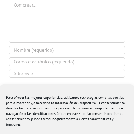
Comentar
Guardar mi nombre, email y sitio web en este
navegador para la próxima vez que comente.
Para ofrecer las mejores experiencias, utilizamos tecnologías como las cookies
para almacenar y/o acceder a la información del dispositivo. El consentimiento
de estas tecnologías nos permitirá procesar datos como el comportamiento de
navegación o las identificaciones únicas en este sitio. No consentir o retirar el
consentimiento, puede afectar negativamente a ciertas características y
funciones.