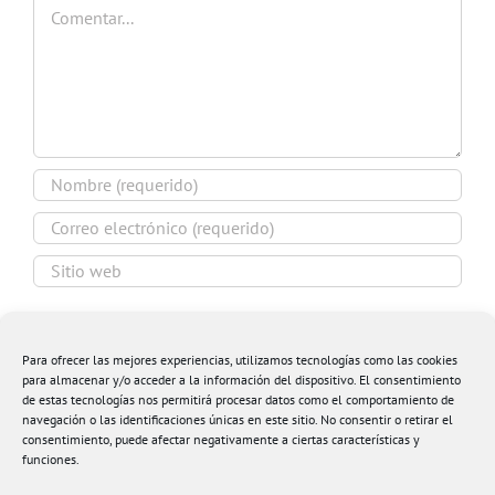
Comentar
Guardar mi nombre, email y sitio web en este
navegador para la próxima vez que comente.
Para ofrecer las mejores experiencias, utilizamos tecnologías como las cookies
para almacenar y/o acceder a la información del dispositivo. El consentimiento
de estas tecnologías nos permitirá procesar datos como el comportamiento de
navegación o las identificaciones únicas en este sitio. No consentir o retirar el
consentimiento, puede afectar negativamente a ciertas características y
funciones.