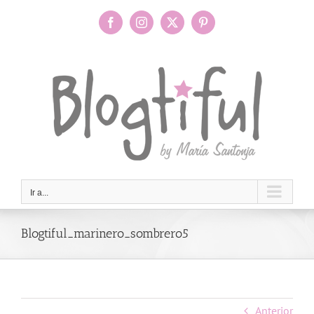
Saltar
al
Facebook
Instagram
X
Pinterest
contenido
Ir a...
Blogtiful_marinero_sombrero5
Anterior