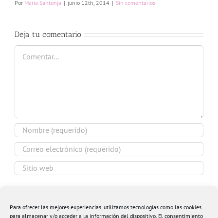
Por
Maria Santonja
|
junio 12th, 2014
|
Sin comentarios
Deja tu comentario
Comentar
Guardar mi nombre, email y sitio web en este
navegador para la próxima vez que comente.
Para ofrecer las mejores experiencias, utilizamos tecnologías como las cookies
para almacenar y/o acceder a la información del dispositivo. El consentimiento