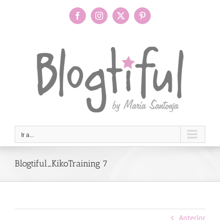
Saltar
al
Facebook
Instagram
X
Pinterest
contenido
Ir a...
Blogtiful_KikoTraining 7
Anterior