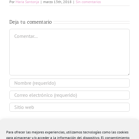
Por
Maria Santonja
|
marzo 13th, 2018
|
Sin comentarios
Deja tu comentario
Comentar
Guardar mi nombre, email y sitio web en este
navegador para la próxima vez que comente.
Para ofrecer las mejores experiencias, utilizamos tecnologías como las cookies
para almacenar y/o acceder a la información del dispositivo. El consentimiento