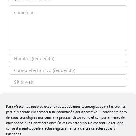
Comentar
Guardar mi nombre, email y sitio web en este
navegador para la próxima vez que comente.
Para ofrecer las mejores experiencias, utilizamos tecnologías como las cookies
para almacenar y/o acceder a la información del dispositivo. El consentimiento
de estas tecnologías nos permitirá procesar datos como el comportamiento de
navegación o las identificaciones únicas en este sitio. No consentir o retirar el
consentimiento, puede afectar negativamente a ciertas características y
funciones.