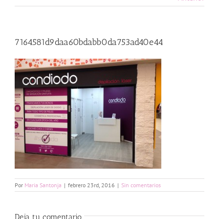
7164581d9daa60bdabb0da753ad40e44
Por
Maria Santonja
|
febrero 23rd, 2016
|
Sin comentarios
Deja tu comentario