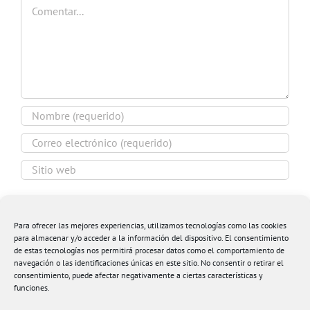
Comentar
Guardar mi nombre, email y sitio web en este
navegador para la próxima vez que comente.
Para ofrecer las mejores experiencias, utilizamos tecnologías como las cookies
para almacenar y/o acceder a la información del dispositivo. El consentimiento
de estas tecnologías nos permitirá procesar datos como el comportamiento de
navegación o las identificaciones únicas en este sitio. No consentir o retirar el
consentimiento, puede afectar negativamente a ciertas características y
funciones.