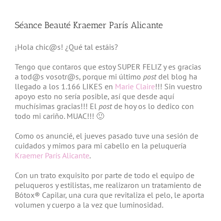
Séance Beauté Kraemer París Alicante
¡Hola chic@s! ¿Qué tal estáis?
Tengo que contaros que estoy SUPER FELIZ y es gracias
a tod@s vosotr@s, porque mi último
post
del blog ha
llegado a los 1.166 LIKES en
Marie Claire
!!! Sin vuestro
apoyo esto no sería posible, así que desde aquí
muchísimas gracias!!! El
post
de hoy os lo dedico con
todo mi cariño. MUAC!!! 🙂
Como os anuncié, el jueves pasado tuve una sesión de
cuidados y mimos para mi cabello en la peluquería
Kraemer París Alicante
.
Con un trato exquisito por parte de todo el equipo de
peluqueros y estilistas, me realizaron un tratamiento de
Bótox® Capilar, una cura que revitaliza el pelo, le aporta
volumen y cuerpo a la vez que luminosidad.