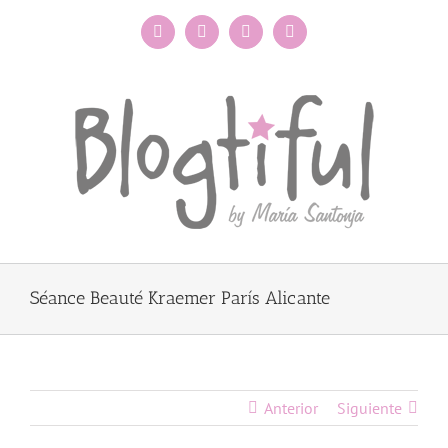
Saltar
al
Facebook
Instagram
X
Pinterest
contenido
Séance Beauté Kraemer París Alicante
Anterior
Siguiente