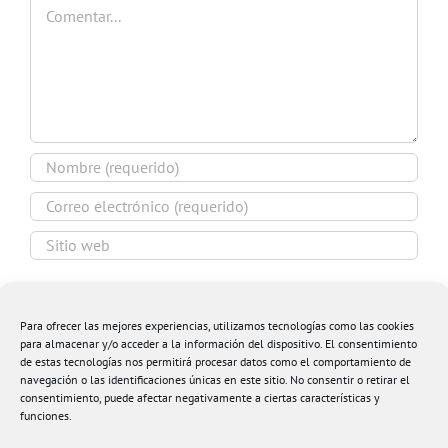
Comentar
Guardar mi nombre, email y sitio web en este
navegador para la próxima vez que comente.
Para ofrecer las mejores experiencias, utilizamos tecnologías como las cookies
para almacenar y/o acceder a la información del dispositivo. El consentimiento
de estas tecnologías nos permitirá procesar datos como el comportamiento de
navegación o las identificaciones únicas en este sitio. No consentir o retirar el
consentimiento, puede afectar negativamente a ciertas características y
funciones.