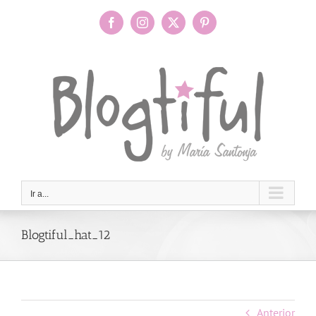
Saltar
al
Facebook
Instagram
X
Pinterest
contenido
Ir a...
Blogtiful_hat_12
Anterior