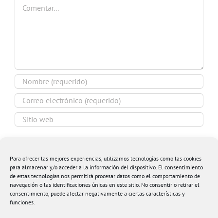
Comentar
Guardar mi nombre, email y sitio web en este
navegador para la próxima vez que comente.
Para ofrecer las mejores experiencias, utilizamos tecnologías como las cookies
para almacenar y/o acceder a la información del dispositivo. El consentimiento
de estas tecnologías nos permitirá procesar datos como el comportamiento de
navegación o las identificaciones únicas en este sitio. No consentir o retirar el
consentimiento, puede afectar negativamente a ciertas características y
funciones.